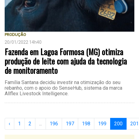
PRODUÇÃO
20/01/2022 14h40
Fazenda em Lagoa Formosa (MG) otimiza
produção de leite com ajuda da tecnologia
de monitoramento
Família Santana decidiu investir na otimização do seu
rebanho, com o apoio do SenseHub, sistema da marca
Allflex Livestock Intelligence.
‹
1
2
...
196
197
198
199
200
201