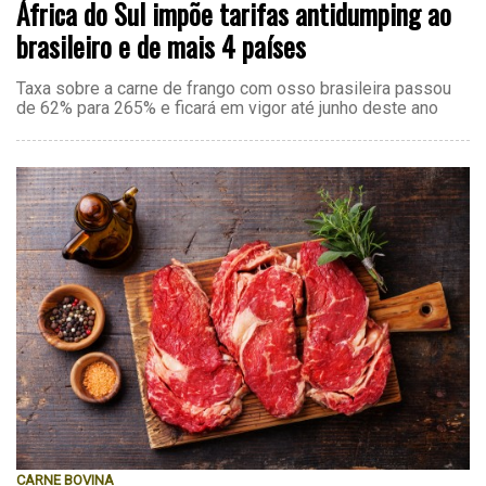
África do Sul impõe tarifas antidumping ao
brasileiro e de mais 4 países
Taxa sobre a carne de frango com osso brasileira passou
de 62% para 265% e ficará em vigor até junho deste ano
CARNE BOVINA