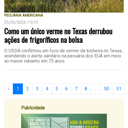
PECUÁRIA AMERICANA
05/06/2026 11h15
Como um único verme no Texas derrubou
ações de frigoríficos na bolsa
O USDA confirmou um foco de verme-da-bicheira no Texas,
acendendo o alerta sanitário na pecuária dos EUA em meio
ao menor rebanho em 75 anos.
‹
1
2
3
4
5
6
7
8
...
50
51
Publicidade