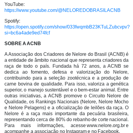
YouTube:
https://www.youtube.com/@NELOREDOBRASILACNB
Spotify:
https://open.spotify.com/show/033fwqmbB23KTuLZubcvpv?
si=bc6a4ade9ed74fcf
SOBRE A ACNB
A Associação dos Criadores de Nelore do Brasil (ACNB) é
a entidade de âmbito nacional que representa criadores da
raça de todo o país. Fundada há 72 anos, a ACNB se
dedica ao fomento, defesa e valorização do Nelore,
contribuindo para a seleção zootécnica e a produção de
carne bovina de qualidade. Para isso, valoriza a genética
superior, o manejo sustentável e o bem-estar animal. Entre
outras iniciativas, a ACNB promove o Circuito Nelore de
Qualidade, os Rankings Nacionais (Nelore, Nelore Mocho
e Nelore Pelagens) e a oficialização de leilões da raça. O
Nelore é a raça mais importante da pecuária brasileira,
representando cerca de 80% do rebanho de corte nacional.
Para mais informações, acesse www.nelore.org.br e
acompanhe a associação no Instagram e no Facebook.