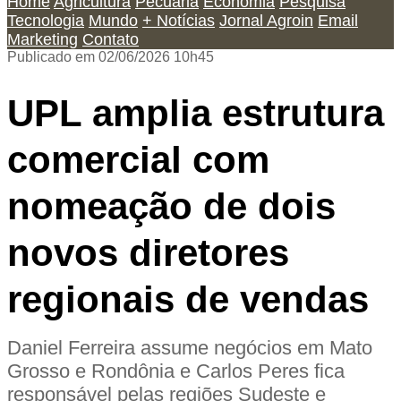
Home
Agricultura
Pecuária
Economia
Pesquisa
Tecnologia
Mundo
+ Notícias
Jornal Agroin
Email
Marketing
Contato
Publicado em 02/06/2026 10h45
UPL amplia estrutura
comercial com
nomeação de dois
novos diretores
regionais de vendas
Daniel Ferreira assume negócios em Mato
Grosso e Rondônia e Carlos Peres fica
responsável pelas regiões Sudeste e