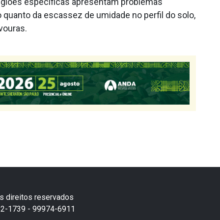
regiões específicas apresentam problemas
 quanto da escassez de umidade no perfil do solo,
vouras.
s direitos reservados
382-1739 - 99974-6911