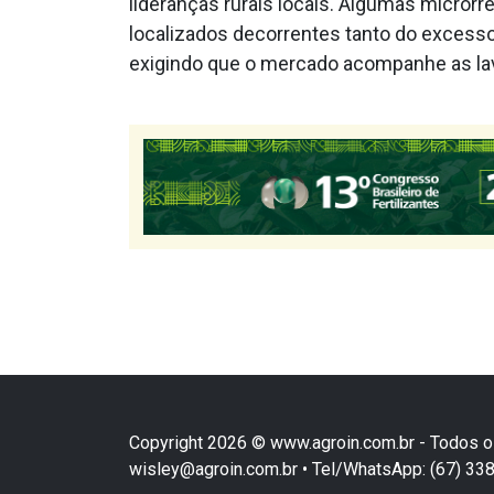
lideranças rurais locais. Algumas micror
localizados decorrentes tanto do excesso
exigindo que o mercado acompanhe as la
Copyright 2026 © www.agroin.com.br - Todos o
wisley@agroin.com.br • Tel/WhatsApp: (67) 3