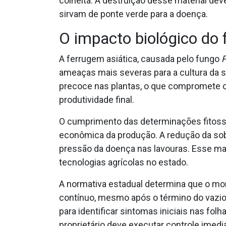
colheita. A destruição desse material dev
sirvam de ponte verde para a doença.
O impacto biológico do
A ferrugem asiática, causada pelo fungo
P
ameaças mais severas para a cultura da s
precoce nas plantas, o que compromete 
produtividade final.
O cumprimento das determinações fitossa
econômica da produção. A redução da sob
pressão da doença nas lavouras. Esse man
tecnologias agrícolas no estado.
A normativa estadual determina que o mo
contínuo, mesmo após o término do vazio
para identificar sintomas iniciais nas fol
proprietário deve executar controle imedi