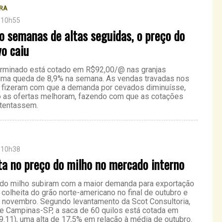
RA
 10h55
o semanas de altas seguidas, o preço do
vo caiu
erminado está cotado em R$92,00/@ nas granjas
 uma queda de 8,9% na semana. As vendas travadas nos
os fizeram com que a demanda por cevados diminuísse,
so as ofertas melhoram, fazendo com que as cotações
tentassem.
 10h38
ta no preço do milho no mercado interno
do milho subiram com a maior demanda para exportação
 colheita do grão norte-americano no final de outubro e
novembro. Segundo levantamento da Scot Consultoria,
de Campinas-SP, a saca de 60 quilos está cotada em
9.11), uma alta de 17,5% em relação à média de outubro.