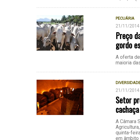
PECUÁRIA
21/11/2014
Preço da
gordo es
A oferta d
maioria da
DIVERSIDAD
21/11/2014
Setor pr
cachaça
A Câmara S
Agricultur
quinta-feir
em âmbito n