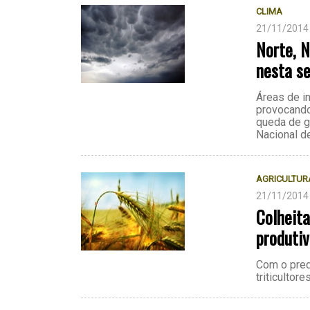
CLIMA
21/11/2014
Norte, N
nesta se
Áreas de i
provocando
queda de g
Nacional d
AGRICULTUR
21/11/2014
Colheita
produtiv
Com o pred
triticultor