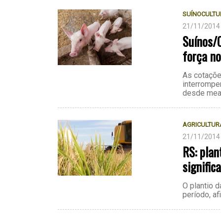
SUÍNOCULTU
21/11/2014
Suínos/
força n
As cotaçõe
interrompe
desde mead
AGRICULTUR
21/11/2014
RS: plan
signific
O plantio d
período, a