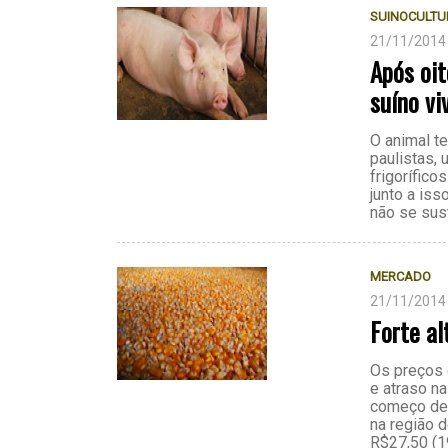
SUINOCULTU
21/11/2014
Após oit
suíno vi
O animal t
paulistas,
frigorífic
junto a is
não se sus
MERCADO
21/11/2014
Forte al
Os preços 
e atraso na
começo de 
na região 
R$27,50 (1